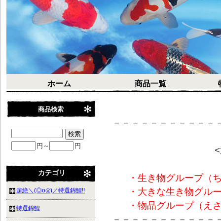
ホーム
商品一覧
商品検索
－－－－－－－－－－－
円～
円
カテゴリ
・生き物グループ（ち
・大きな生き物グルー
超絶＼(◎o◎)／特選錦鯉!!
・物品グループ（え
特選錦鯉
－－－－－－－－－－－