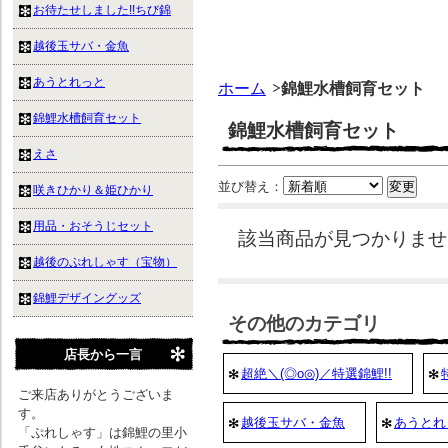
お待たせしました!!ちび錦
越後玉サバ・金魚
あうとれっと
ホーム
錦鯉水槽飼育セット
錦鯉水槽飼育セット
錦鯉水槽飼育セット
えさ
並び替え：
咲きひかり＆姫ひかり
用品・おそうじセット
該当商品が見つかりませ
越後のぷれしゃす（宝物）
錦鯉デザイングッズ
その他のカテゴリ
店長から一言
超絶＼(◎o◎)／特選錦鯉!!
ご来店ありがとうございま
す。
越後玉サバ・金魚
あうとれ
「ぷれしゃす」は錦鯉の里小