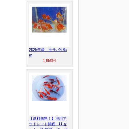
2025年産 玉サバ5-8c
m
1,950円
【送料無料！】池用ア
ウトレット錦鯉 LLセ