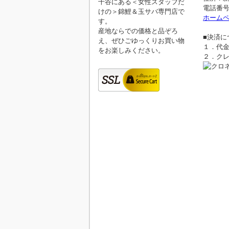
千谷にある＜女性スタッフだ
電話番号：0
けの＞錦鯉＆玉サバ専門店で
ホーム
す。
産地ならでの価格と品ぞろ
■決済に
え、ぜひごゆっくりお買い物
１．代
をお楽しみください。
２．ク