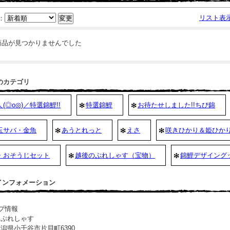
リスト表
：
商品が見つかりませんでした
のカテゴリ
(◎o◎)／特選錦鯉!!
特選錦鯉
お待たせしました!!ちび錦
玉サバ・金魚
あうとれっと
えさ
咲きひかり＆姫ひか
・おそうじセット
越後のぷれしゃす（宝物）
錦鯉デザイング
 インフォメーション
プ情報
社ぷれしゃす
潟県小千谷市片貝町6390