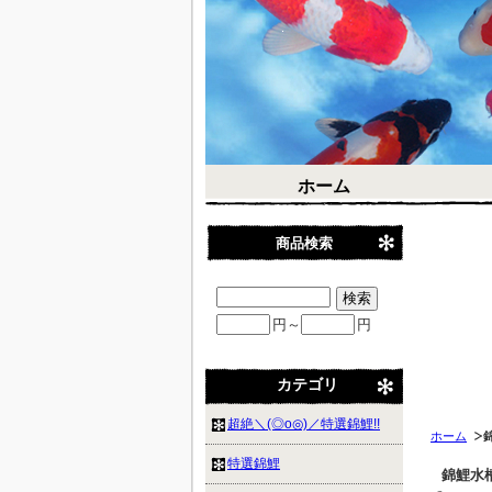
ホーム
商品検索
円～
円
カテゴリ
超絶＼(◎o◎)／特選錦鯉!!
ホーム
特選錦鯉
錦鯉水