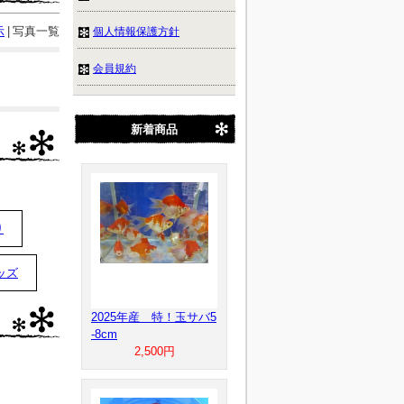
示
|
写真一覧
個人情報保護方針
会員規約
新着商品
り
ッズ
2025年産 特！玉サバ5
-8cm
2,500円