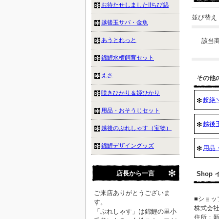
お待たせしました!!ちび錦
並び替え
越後玉サバ・金魚
あうとれっと
該当
錦鯉水槽飼育セット
えさ
その他
咲きひかり＆姫ひかり
超絶＼
用品・おそうじセット
越後
越後のぷれしゃす（宝物）
錦鯉デザイングッズ
用品
店長から一言
Shop
ご来店ありがとうございま
■ショッ
す。
株式会
「ぷれしゃす」は錦鯉の里小
住所：新